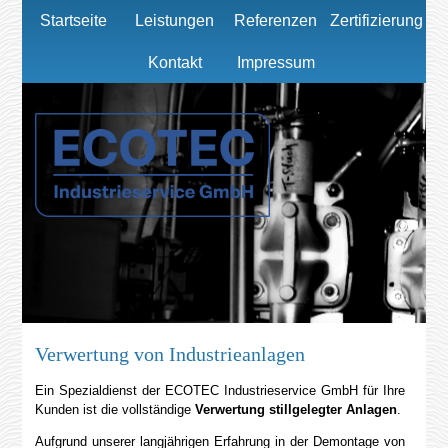
Startseite
Leistungen
Referenzen
Zertifizierung
Kontakt
Impressum
Verwertung von Industrieanlagen
Ein Spezialdienst der ECOTEC Industrieservice GmbH für Ihre
Kunden ist die vollständige
Verwertung stillgelegter Anlagen
.
Aufgrund unserer langjährigen Erfahrung in der Demontage von