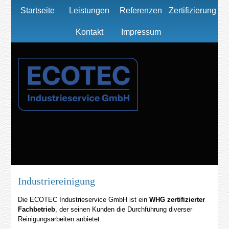
Startseite
Leistungen
Referenzen
Zertifizierung
Kontakt
Impressum
Industriereinigung
Die ECOTEC Industrieservice GmbH ist ein
WHG zertifizierter
Fachbetrieb
, der seinen Kunden die Durchführung diverser
Reinigungsarbeiten anbietet.